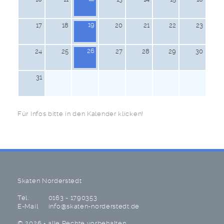
19
17
18
20
21
22
23
26
24
25
27
28
29
30
31
Für Infos bitte in den Kalender klicken!
Skaten Norderstedt
Tel.
0163 - 1790353
E-Mail
info@skaten-norderstedt.de
© 2026 • alle Rechte vorbehalten